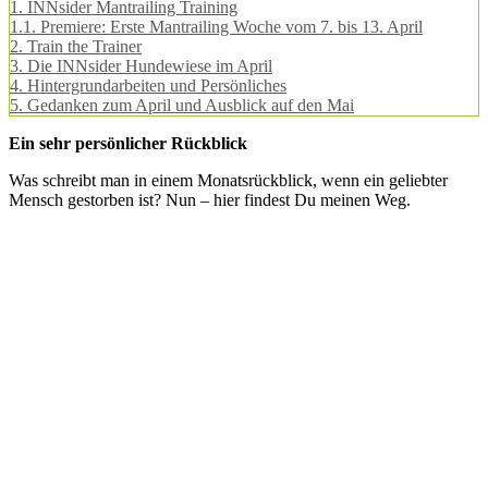
1.
INNsider Mantrailing Training
1.1.
Premiere: Erste Mantrailing Woche vom 7. bis 13. April
2.
Train the Trainer
3.
Die INNsider Hundewiese im April
4.
Hintergrundarbeiten und Persönliches
5.
Gedanken zum April und Ausblick auf den Mai
Ein sehr persönlicher Rückblick
Was schreibt man in einem Monatsrückblick, wenn ein geliebter
Mensch gestorben ist? Nun – hier findest Du meinen Weg.