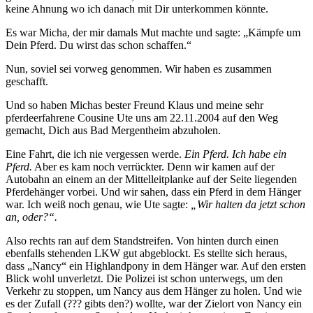
keine Ahnung wo ich danach mit Dir unterkommen könnte.
Es war Micha, der mir damals Mut machte und sagte: „Kämpfe um
Dein Pferd. Du wirst das schon schaffen.“
Nun, soviel sei vorweg genommen. Wir haben es zusammen
geschafft.
Und so haben Michas bester Freund Klaus und meine sehr
pferdeerfahrene Cousine Ute uns am 22.11.2004 auf den Weg
gemacht, Dich aus Bad Mergentheim abzuholen.
Eine Fahrt, die ich nie vergessen werde.
Ein Pferd. Ich habe ein
Pferd.
Aber es kam noch verrückter. Denn wir kamen auf der
Autobahn an einem an der Mittelleitplanke auf der Seite liegenden
Pferdehänger vorbei. Und wir sahen, dass ein Pferd in dem Hänger
war. Ich weiß noch genau, wie Ute sagte:
„Wir halten da jetzt schon
an, oder?“.
Also rechts ran auf dem Standstreifen. Von hinten durch einen
ebenfalls stehenden LKW gut abgeblockt. Es stellte sich heraus,
dass „Nancy“ ein Highlandpony in dem Hänger war. Auf den ersten
Blick wohl unverletzt. Die Polizei ist schon unterwegs, um den
Verkehr zu stoppen, um Nancy aus dem Hänger zu holen. Und wie
es der Zufall (??? gibts den?) wollte, war der Zielort von Nancy ein