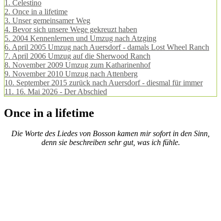
1.
Celestino
2.
Once in a lifetime
3.
Unser gemeinsamer Weg
4.
Bevor sich unsere Wege gekreuzt haben
5.
2004 Kennenlernen und Umzug nach Atzging
6.
April 2005 Umzug nach Auersdorf - damals Lost Wheel Ranch
7.
April 2006 Umzug auf die Sherwood Ranch
8.
November 2009 Umzug zum Katharinenhof
9.
November 2010 Umzug nach Attenberg
10.
September 2015 zurück nach Auersdorf - diesmal für immer
11.
16. Mai 2026 - Der Abschied
Once in a lifetime
Die Worte des Liedes von Bosson kamen mir sofort in den Sinn,
denn sie beschreiben sehr gut, was ich fühle.