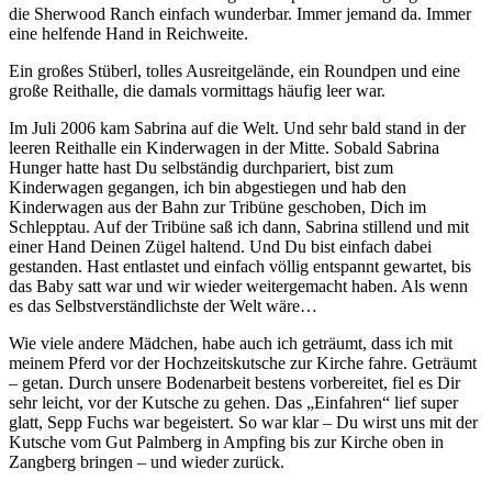
die Sherwood Ranch einfach wunderbar. Immer jemand da. Immer
eine helfende Hand in Reichweite.
Ein großes Stüberl, tolles Ausreitgelände, ein Roundpen und eine
große Reithalle, die damals vormittags häufig leer war.
Im Juli 2006 kam Sabrina auf die Welt. Und sehr bald stand in der
leeren Reithalle ein Kinderwagen in der Mitte. Sobald Sabrina
Hunger hatte hast Du selbständig durchpariert, bist zum
Kinderwagen gegangen, ich bin abgestiegen und hab den
Kinderwagen aus der Bahn zur Tribüne geschoben, Dich im
Schlepptau. Auf der Tribüne saß ich dann, Sabrina stillend und mit
einer Hand Deinen Zügel haltend. Und Du bist einfach dabei
gestanden. Hast entlastet und einfach völlig entspannt gewartet, bis
das Baby satt war und wir wieder weitergemacht haben. Als wenn
es das Selbstverständlichste der Welt wäre…
Wie viele andere Mädchen, habe auch ich geträumt, dass ich mit
meinem Pferd vor der Hochzeitskutsche zur Kirche fahre. Geträumt
– getan. Durch unsere Bodenarbeit bestens vorbereitet, fiel es Dir
sehr leicht, vor der Kutsche zu gehen. Das „Einfahren“ lief super
glatt, Sepp Fuchs war begeistert. So war klar – Du wirst uns mit der
Kutsche vom Gut Palmberg in Ampfing bis zur Kirche oben in
Zangberg bringen – und wieder zurück.