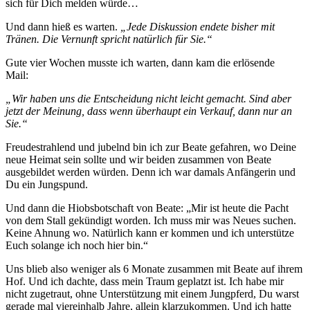
sich für Dich melden würde…
Und dann hieß es warten.
„Jede Diskussion endete bisher mit
Tränen. Die Vernunft spricht natürlich für Sie.“
Gute vier Wochen musste ich warten, dann kam die erlösende
Mail:
„Wir haben uns die Entscheidung nicht leicht gemacht. Sind aber
jetzt der Meinung, dass wenn überhaupt ein Verkauf, dann nur an
Sie.“
Freudestrahlend und jubelnd bin ich zur Beate gefahren, wo Deine
neue Heimat sein sollte und wir beiden zusammen von Beate
ausgebildet werden würden. Denn ich war damals Anfängerin und
Du ein Jungspund.
Und dann die Hiobsbotschaft von Beate: „Mir ist heute die Pacht
von dem Stall gekündigt worden. Ich muss mir was Neues suchen.
Keine Ahnung wo. Natürlich kann er kommen und ich unterstütze
Euch solange ich noch hier bin.“
Uns blieb also weniger als 6 Monate zusammen mit Beate auf ihrem
Hof. Und ich dachte, dass mein Traum geplatzt ist. Ich habe mir
nicht zugetraut, ohne Unterstützung mit einem Jungpferd, Du warst
gerade mal viereinhalb Jahre, allein klarzukommen. Und ich hatte