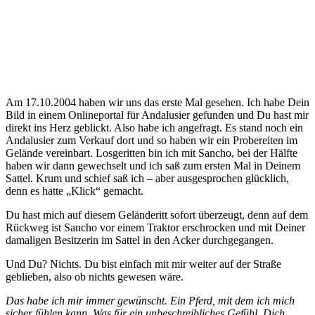
Am 17.10.2004 haben wir uns das erste Mal gesehen. Ich habe Dein
Bild in einem Onlineportal für Andalusier gefunden und Du hast mir
direkt ins Herz geblickt. Also habe ich angefragt. Es stand noch ein
Andalusier zum Verkauf dort und so haben wir ein Probereiten im
Gelände vereinbart. Losgeritten bin ich mit Sancho, bei der Hälfte
haben wir dann gewechselt und ich saß zum ersten Mal in Deinem
Sattel. Krum und schief saß ich – aber ausgesprochen glücklich,
denn es hatte „Klick“ gemacht.
Du hast mich auf diesem Geländeritt sofort überzeugt, denn auf dem
Rückweg ist Sancho vor einem Traktor erschrocken und mit Deiner
damaligen Besitzerin im Sattel in den Acker durchgegangen.
Und Du? Nichts. Du bist einfach mit mir weiter auf der Straße
geblieben, also ob nichts gewesen wäre.
Das habe ich mir immer gewünscht. Ein Pferd, mit dem ich mich
sicher fühlen kann. Was für ein unbeschreibliches Gefühl, Dich