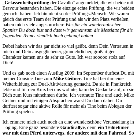
„
Gelassenheitsprüfung
der Cavallo“ angemeldet, die wir beide mit
Bravour bestanden haben. Die einzige echte Prüfung, die wir beiden
gemacht haben. Ich bin nicht so der Prüfungs-Mensch. Wir waren
gleich das erste Team der Prüfung und als wir den Platz verließen,
haben mich viele angesprochen:
Was für ein wunderhübscher
Spanier Du doch bist und dass wir gemeinsam die Messlatte für die
folgenden Teams ziemlich hoch gehängt hätten.
Dabei haben wir das gar nicht so viel geübt, denn Dein Vertrauen in
mich und Dein ausgeglichener, grundehrlicher, großartiger
Charakter kamen uns da sehr zu Gute. Ich war sooooo stolz auf
Dich!
Und es gab noch einen Ausflug 2009: Im September durftest Du mit
meiner Cousine Tine zum
Mike Geitner
. Tine hat bei ihm eine
Weiterbildung zur Dual-Aktivierung gemacht. Da sie in Frankreich
lebte und für den Kurs bei uns wohnte, kam der Gedanke auf, ob sie
Dich zum Kurs mitnehmen dürfte. Ich vertraute Tine und auch Mike
Geitner und mit einigen Absprachen warst Du dann dabei. Du
durftest sogar eine aktive Rolle für mehr als Tine beim Ablegen der
Prüfung spielen.
Ich erinnere mich auch noch an eine wunderschöne Veranstaltung in
Töging. Eine ganz besondere
Gaudirallye
, denn
ein Teilnehmer
war mit dem Pferd unterwegs, der andere mit dem Fahrrad
. So