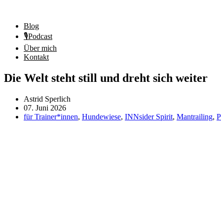
Blog
🎙️Podcast
Über mich
Kontakt
Die Welt steht still und dreht sich weiter
Astrid Sperlich
07. Juni 2026
für Trainer*innen
,
Hundewiese
,
INNsider Spirit
,
Mantrailing
,
P